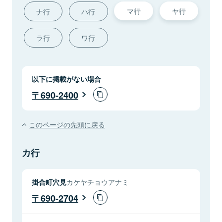
マ行
ヤ行
ナ行
ハ行
ラ行
ワ行
以下に掲載がない場合
690-2400
このページの先頭に戻る
カ行
掛合町穴見
カケヤチョウアナミ
690-2704