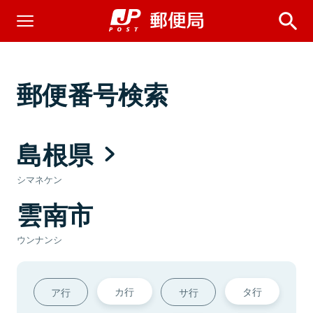
郵便番号検索
島根県
シマネケン
雲南市
ウンナンシ
カ行
タ行
ア行
サ行