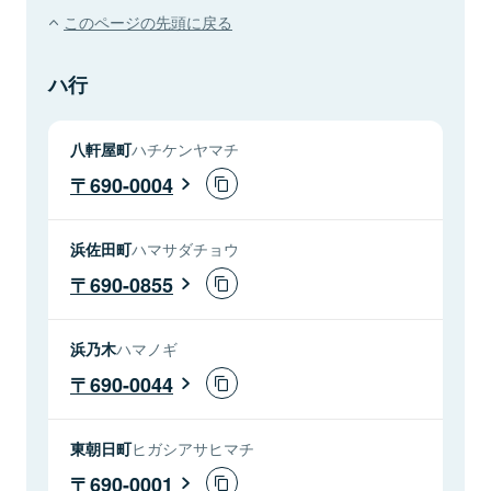
このページの先頭に戻る
ハ行
八軒屋町
ハチケンヤマチ
690-0004
浜佐田町
ハマサダチョウ
690-0855
浜乃木
ハマノギ
690-0044
東朝日町
ヒガシアサヒマチ
690-0001