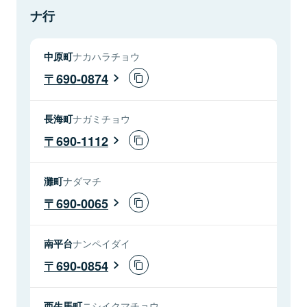
ナ行
中原町
ナカハラチョウ
690-0874
長海町
ナガミチョウ
690-1112
灘町
ナダマチ
690-0065
南平台
ナンペイダイ
690-0854
西生馬町
ニシイクマチョウ