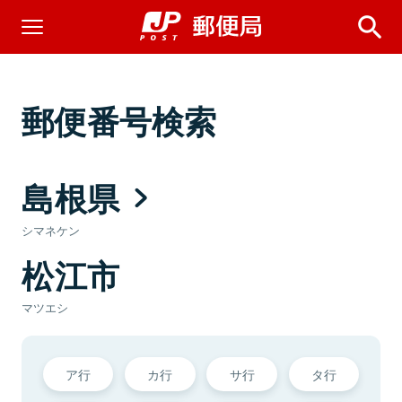
郵便番号検索
島根県
シマネケン
松江市
マツエシ
ア行
カ行
サ行
タ行