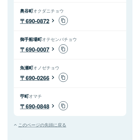
奥谷町
オクダニチョウ
690-0872
御手船場町
オテセンバチョウ
690-0007
魚瀬町
オノゼチョウ
690-0266
苧町
オマチ
690-0848
このページの先頭に戻る