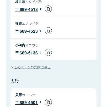
板井原
イタイバラ
689-4513
榎市
エノキイチ
689-4523
小河内
オゴウジ
689-5136
このページの先頭に戻る
カ行
貝原
カイハラ
689-4501