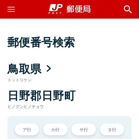
郵便番号検索
鳥取県
トットリケン
日野郡日野町
ヒノグンヒノチョウ
ア行
カ行
サ行
タ行