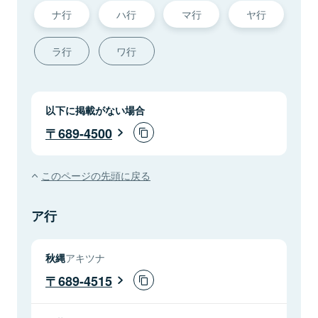
ナ行
ハ行
マ行
ヤ行
ラ行
ワ行
以下に掲載がない場合
689-4500
このページの先頭に戻る
ア行
秋縄
アキツナ
689-4515