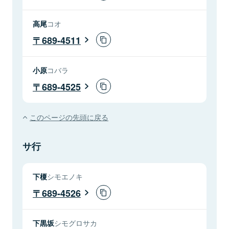
高尾
コオ
689-4511
小原
コバラ
689-4525
このページの先頭に戻る
サ行
下榎
シモエノキ
689-4526
下黒坂
シモグロサカ