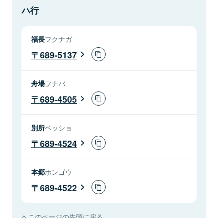
ハ行
福長
フクナガ
689-5137
舟場
フナバ
689-4505
別所
ベッショ
689-4524
本郷
ホンゴウ
689-4522
このページの先頭に戻る