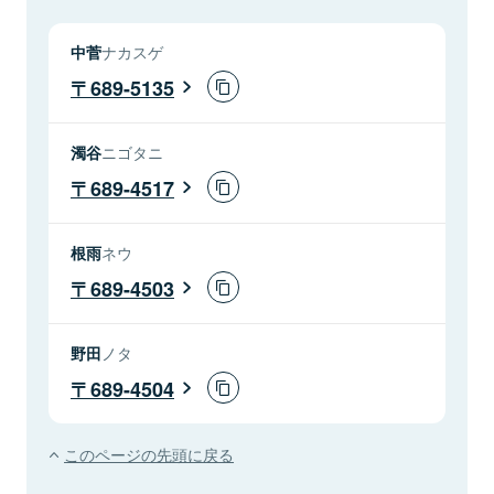
中菅
ナカスゲ
689-5135
濁谷
ニゴタニ
689-4517
根雨
ネウ
689-4503
野田
ノタ
689-4504
このページの先頭に戻る