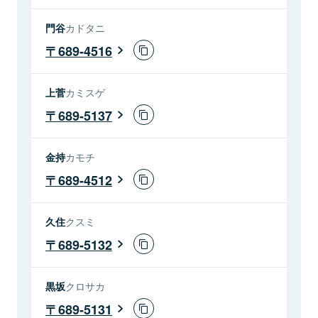
門谷
カドタニ
689-4516
上菅
カミスゲ
689-5137
金持
カモチ
689-4512
久住
クスミ
689-5132
黒坂
クロサカ
689-5131