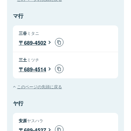
マ行
三谷
ミタニ
689-4502
三土
ミツチ
689-4514
このページの先頭に戻る
ヤ行
安原
ヤスハラ
689-4527