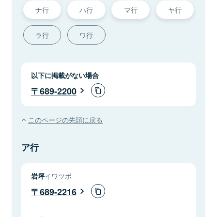
ナ行
ハ行
マ行
ヤ行
ラ行
ワ行
以下に掲載がない場合
689-2200
このページの先頭に戻る
ア行
岩坪
イワツボ
689-2216