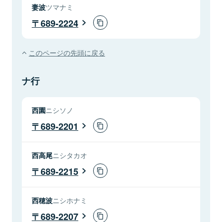
妻波
ツマナミ
689-2224
このページの先頭に戻る
ナ行
西園
ニシソノ
689-2201
西高尾
ニシタカオ
689-2215
西穂波
ニシホナミ
689-2207