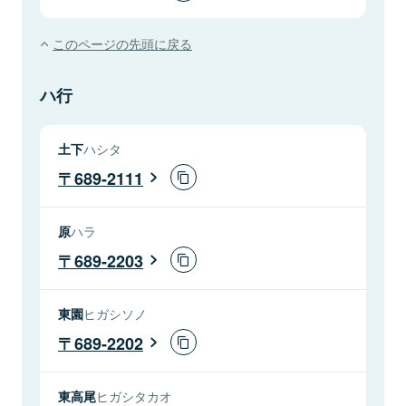
このページの先頭に戻る
ハ行
土下
ハシタ
689-2111
原
ハラ
689-2203
東園
ヒガシソノ
689-2202
東高尾
ヒガシタカオ