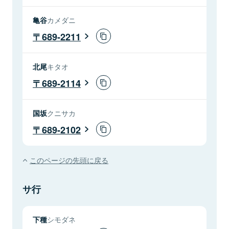
亀谷
カメダニ
689-2211
北尾
キタオ
689-2114
国坂
クニサカ
689-2102
このページの先頭に戻る
サ行
下種
シモダネ