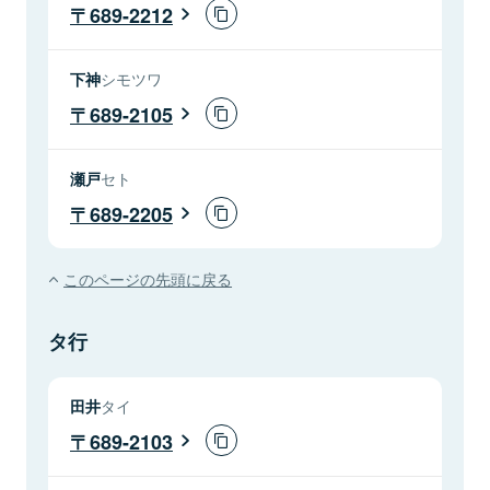
689-2212
下神
シモツワ
689-2105
瀬戸
セト
689-2205
このページの先頭に戻る
タ行
田井
タイ
689-2103