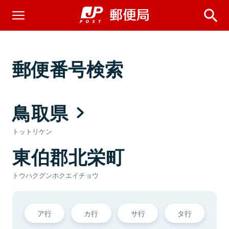
郵便番号検索
鳥取県
トットリケン
東伯郡北栄町
トウハクグンホクエイチョウ
ア行
カ行
サ行
タ行