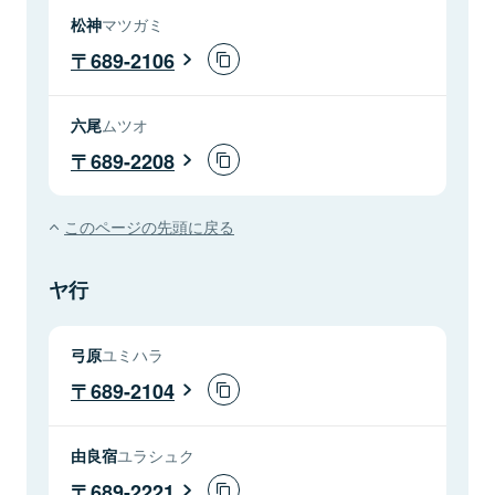
松神
マツガミ
689-2106
六尾
ムツオ
689-2208
このページの先頭に戻る
ヤ行
弓原
ユミハラ
689-2104
由良宿
ユラシュク
689-2221