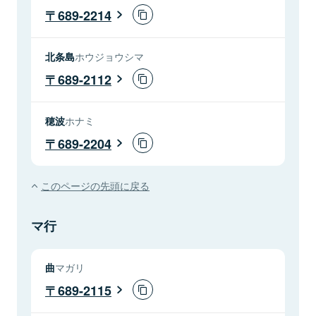
689-2214
北条島
ホウジョウシマ
689-2112
穂波
ホナミ
689-2204
このページの先頭に戻る
マ行
曲
マガリ
689-2115