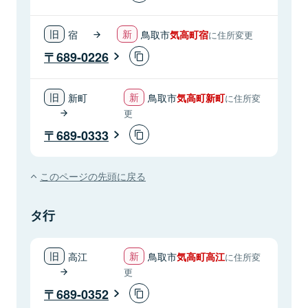
宿
鳥取市
気高町宿
に住所変更
689-0226
新町
鳥取市
気高町新町
に住所変
更
689-0333
このページの先頭に戻る
タ行
高江
鳥取市
気高町高江
に住所変
更
689-0352