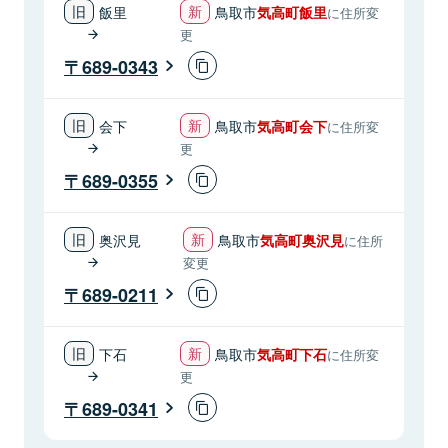
飯里
鳥取市
気高町飯里
に住所変
更
689-0343
会下
鳥取市
気高町会下
に住所変
更
689-0355
奥沢見
鳥取市
気高町奥沢見
に住所
変更
689-0211
下石
鳥取市
気高町下石
に住所変
更
689-0341