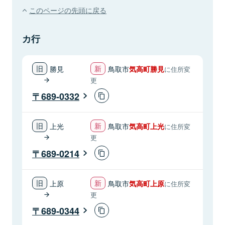
このページの先頭に戻る
カ行
勝見
鳥取市
気高町勝見
に住所変
更
689-0332
上光
鳥取市
気高町上光
に住所変
更
689-0214
上原
鳥取市
気高町上原
に住所変
更
689-0344