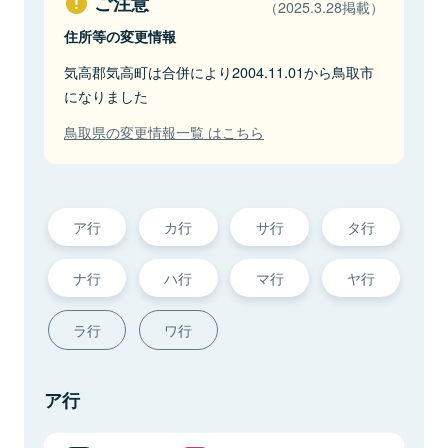
ご注意
（2025.3.28掲載）
住所等の変更情報
気高郡気高町は合併により2004.11.01から鳥取市
になりました
鳥取県の変更情報一覧 はこちら
ア行
カ行
サ行
タ行
ナ行
ハ行
マ行
ヤ行
ラ行
ワ行
ア行