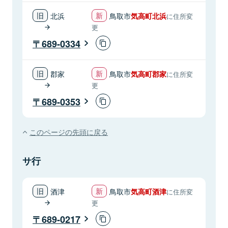
北浜
鳥取市
気高町北浜
に住所変
更
689-0334
郡家
鳥取市
気高町郡家
に住所変
更
689-0353
このページの先頭に戻る
サ行
酒津
鳥取市
気高町酒津
に住所変
更
689-0217