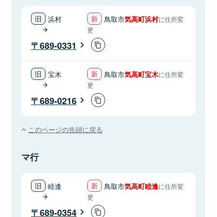
浜村
鳥取市
気高町浜村
に住所変
更
689-0331
宝木
鳥取市
気高町宝木
に住所変
更
689-0216
このページの先頭に戻る
マ行
睦逢
鳥取市
気高町睦逢
に住所変
更
689-0354