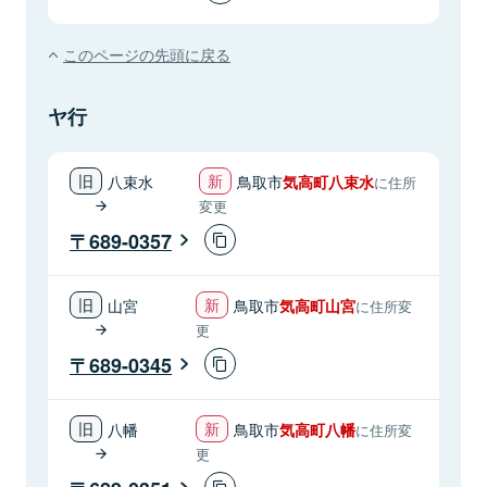
このページの先頭に戻る
ヤ行
八束水
鳥取市
気高町八束水
に住所
変更
689-0357
山宮
鳥取市
気高町山宮
に住所変
更
689-0345
八幡
鳥取市
気高町八幡
に住所変
更