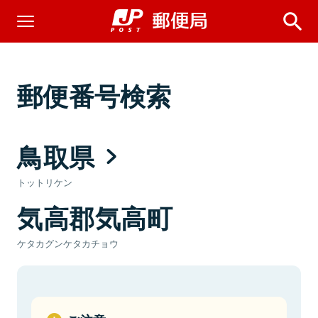
郵便番号検索
鳥取県
トットリケン
気高郡気高町
ケタカグンケタカチョウ