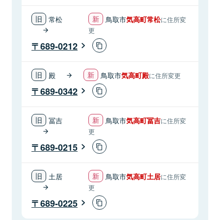
常松
鳥取市
気高町常松
に住所変
更
689-0212
殿
鳥取市
気高町殿
に住所変更
689-0342
冨吉
鳥取市
気高町冨吉
に住所変
更
689-0215
土居
鳥取市
気高町土居
に住所変
更
689-0225