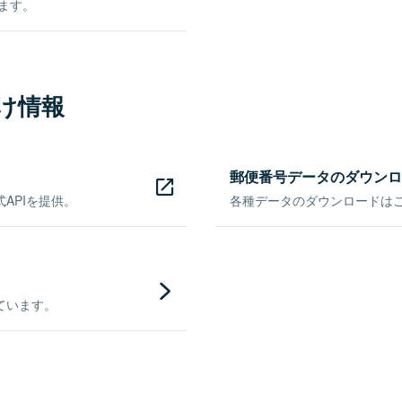
きます。
け情報
郵便番号データのダウンロ
APIを提供。
各種データのダウンロードはこち
ています。