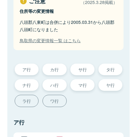
ご注意
（2025.3.28掲載）
住所等の変更情報
八頭郡八東町は合併により2005.03.31から八頭郡
八頭町になりました
鳥取県の変更情報一覧 はこちら
ア行
カ行
サ行
タ行
ナ行
ハ行
マ行
ヤ行
ラ行
ワ行
ア行