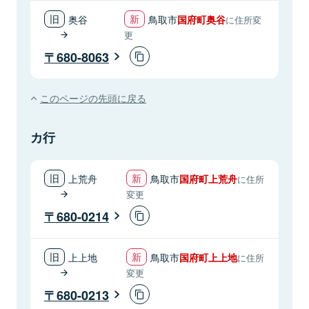
奥谷
鳥取市
国府町奥谷
に住所変
更
680-8063
このページの先頭に戻る
カ行
上荒舟
鳥取市
国府町上荒舟
に住所
変更
680-0214
上上地
鳥取市
国府町上上地
に住所
変更
680-0213