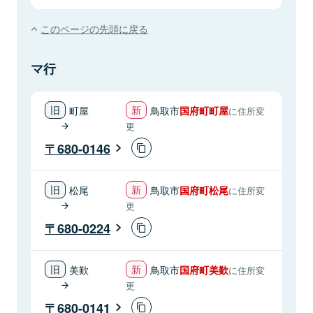
このページの先頭に戻る
マ行
町屋
鳥取市
国府町町屋
に住所変
更
680-0146
松尾
鳥取市
国府町松尾
に住所変
更
680-0224
美歎
鳥取市
国府町美歎
に住所変
更
680-0141