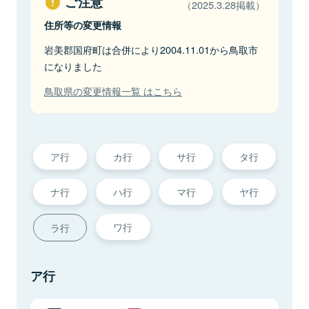
ご注意
（2025.3.28掲載）
住所等の変更情報
岩美郡国府町は合併により2004.11.01から鳥取市
になりました
鳥取県の変更情報一覧 はこちら
ア行
カ行
サ行
タ行
ナ行
ハ行
マ行
ヤ行
ワ行
ラ行
ア行