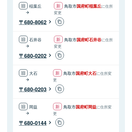
稲葉丘
鳥取市
国府町稲葉丘
に住所
変更
680-8062
石井谷
鳥取市
国府町石井谷
に住所
変更
680-0202
大石
鳥取市
国府町大石
に住所変
更
680-0203
岡益
鳥取市
国府町岡益
に住所変
更
680-0144