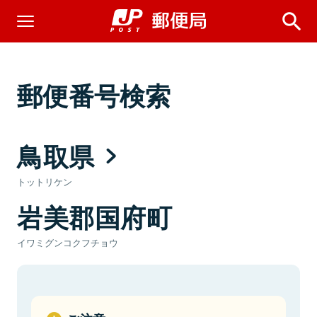
郵便番号検索
鳥取県
トットリケン
岩美郡国府町
イワミグンコクフチョウ