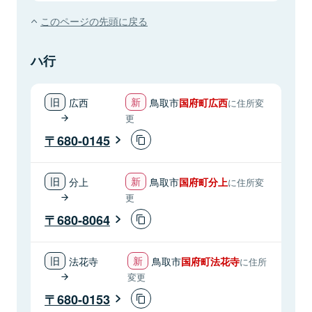
このページの先頭に戻る
ハ行
広西
鳥取市
国府町広西
に住所変
更
680-0145
分上
鳥取市
国府町分上
に住所変
更
680-8064
法花寺
鳥取市
国府町法花寺
に住所
変更
680-0153