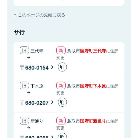
このページの先頭に戻る
サ行
三代寺
鳥取市
国府町三代寺
に住所
変更
680-0154
下木原
鳥取市
国府町下木原
に住所
変更
680-0207
新通り
鳥取市
国府町新通り
に住所
変更
680-8066