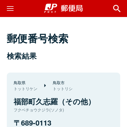
郵便番号検索
検索結果
鳥取県
鳥取市
トットリケン
トットリシ
福部町久志羅（その他）
フクベチョウクジラ(ソノタ)
689-0113