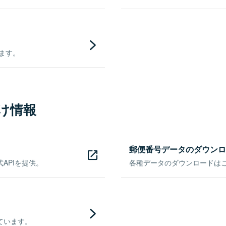
きます。
け情報
郵便番号データのダウンロ
APIを提供。
各種データのダウンロードはこち
ています。