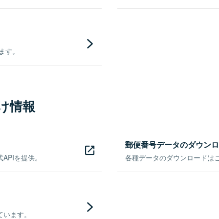
きます。
け情報
郵便番号データのダウンロ
APIを提供。
各種データのダウンロードはこち
ています。