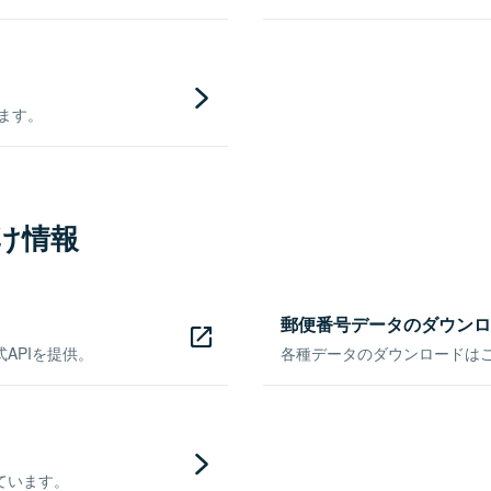
きます。
け情報
郵便番号データのダウンロ
APIを提供。
各種データのダウンロードはこち
ています。