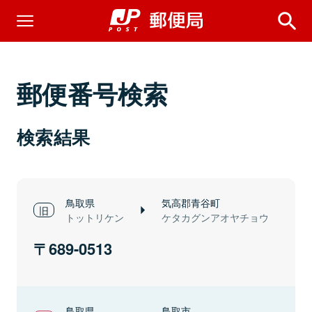
郵便番号検索
検索結果
鳥取県
気高郡青谷町
トットリケン
ケタカグンアオヤチョウ
689-0513
鳥取県
鳥取市