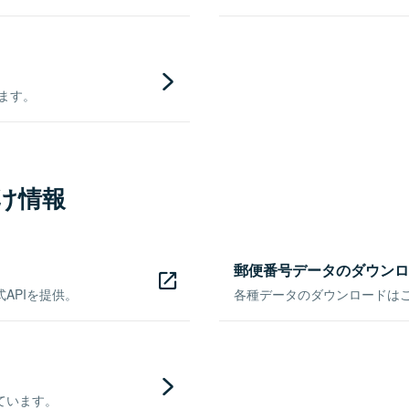
きます。
け情報
郵便番号データのダウンロ
APIを提供。
各種データのダウンロードはこち
ています。