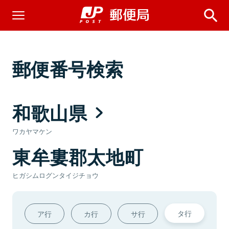
郵便番号検索
和歌山県
ワカヤマケン
東牟婁郡太地町
ヒガシムログンタイジチョウ
タ行
ア行
カ行
サ行