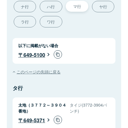
マ行
ナ行
ハ行
ヤ行
ラ行
ワ行
以下に掲載がない場合
649-5100
このページの先頭に戻る
タ行
太地（３７７２～３９０４
タイジ(3772-3904バ
番地）
ンチ)
649-5371