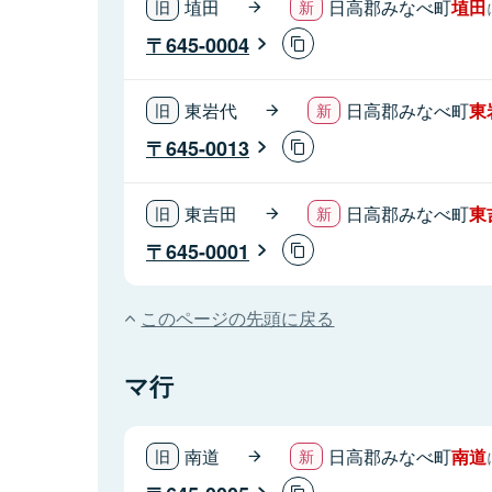
埴田
日高郡みなべ町
埴田
645-0004
東岩代
日高郡みなべ町
東
645-0013
東吉田
日高郡みなべ町
東
645-0001
このページの先頭に戻る
マ行
南道
日高郡みなべ町
南道