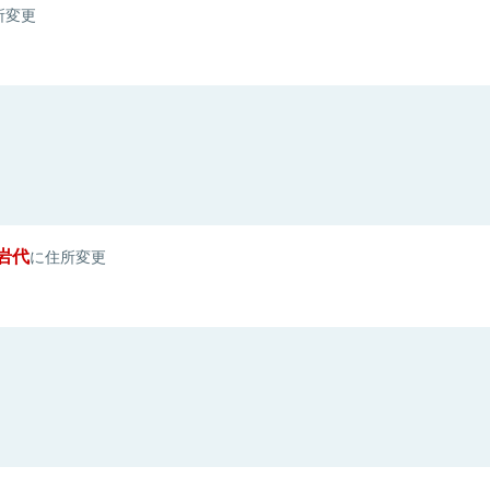
所変更
岩代
に住所変更