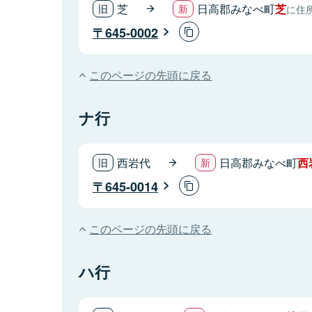
芝
日高郡みなべ町
芝
に住
645-0002
このページの先頭に戻る
ナ行
西岩代
日高郡みなべ町
西
645-0014
このページの先頭に戻る
ハ行