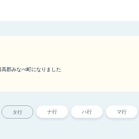
から日高郡みなべ町になりました
ナ行
ハ行
マ行
タ行