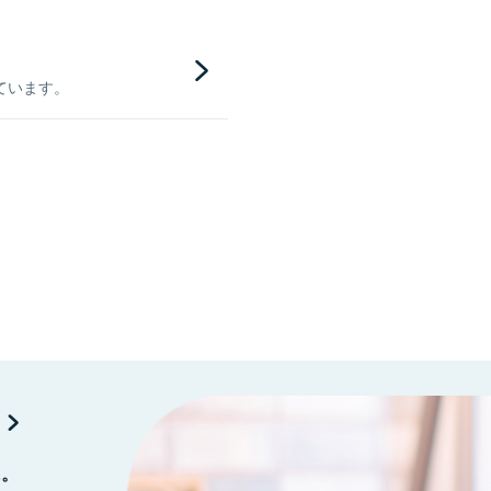
ています。
に。