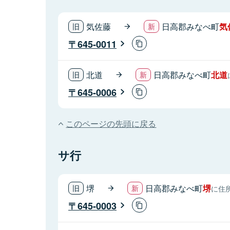
気佐藤
日高郡みなべ町
気
645-0011
北道
日高郡みなべ町
北道
645-0006
このページの先頭に戻る
サ行
堺
日高郡みなべ町
堺
に住
645-0003