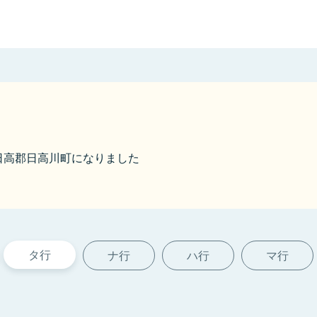
から日高郡日高川町になりました
タ行
ナ行
ハ行
マ行