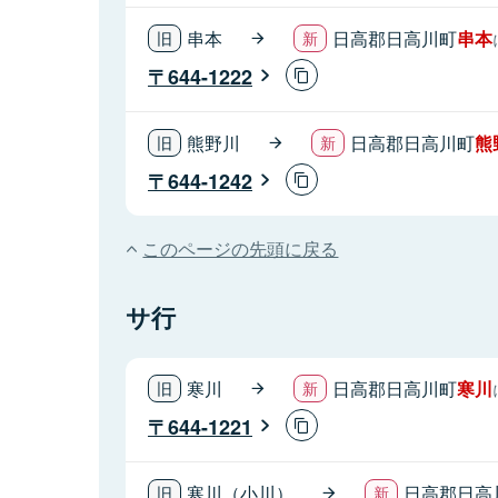
串本
日高郡日高川町
串本
644-1222
熊野川
日高郡日高川町
熊
644-1242
このページの先頭に戻る
サ行
寒川
日高郡日高川町
寒川
644-1221
寒川（小川）
日高郡日高