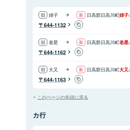
姉子
日高郡日高川町
姉子
644-1132
老星
日高郡日高川町
老星
644-1162
大又
日高郡日高川町
大又
644-1163
このページの先頭に戻る
カ行