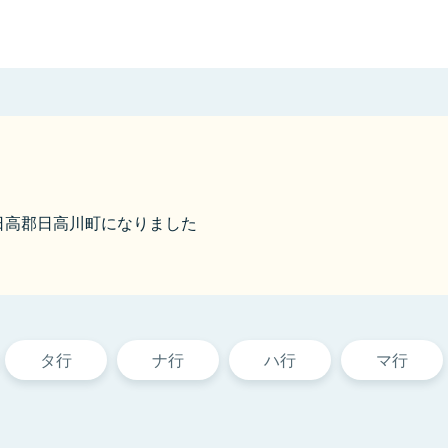
から日高郡日高川町になりました
タ行
ナ行
ハ行
マ行