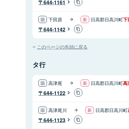
644-1161
下田原
日高郡日高川町
下
644-1142
このページの先頭に戻る
タ行
高津尾
日高郡日高川町
高
644-1122
高津尾川
日高郡日高川町
644-1123