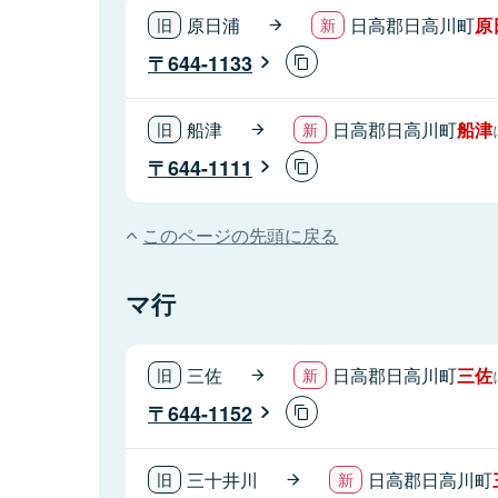
原日浦
日高郡日高川町
原
644-1133
船津
日高郡日高川町
船津
644-1111
このページの先頭に戻る
マ行
三佐
日高郡日高川町
三佐
644-1152
三十井川
日高郡日高川町