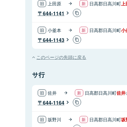
上田原
日高郡日高川町
上
644-1141
小釜本
日高郡日高川町
小
644-1143
このページの先頭に戻る
サ行
佐井
日高郡日高川町
佐井
644-1164
坂野川
日高郡日高川町
坂