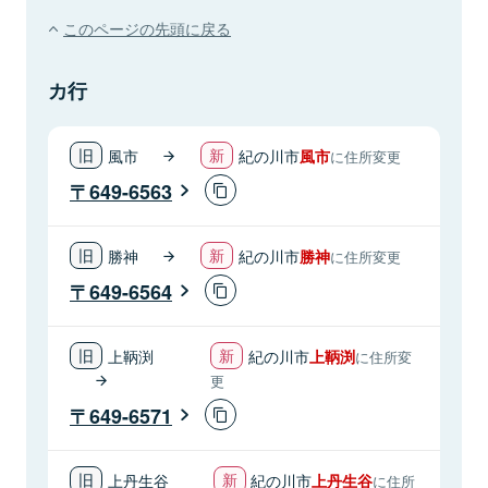
このページの先頭に戻る
カ行
風市
紀の川市
風市
に住所変更
649-6563
勝神
紀の川市
勝神
に住所変更
649-6564
上鞆渕
紀の川市
上鞆渕
に住所変
更
649-6571
上丹生谷
紀の川市
上丹生谷
に住所