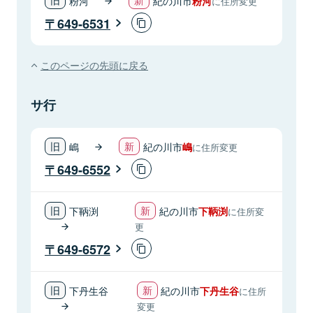
粉河
紀の川市
粉河
に住所変更
649-6531
このページの先頭に戻る
サ行
嶋
紀の川市
嶋
に住所変更
649-6552
下鞆渕
紀の川市
下鞆渕
に住所変
更
649-6572
下丹生谷
紀の川市
下丹生谷
に住所
変更