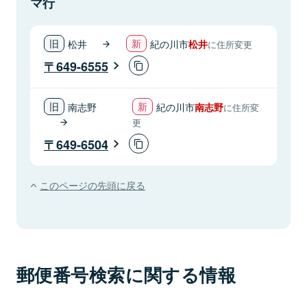
マ行
松井
紀の川市
松井
に住所変更
649-6555
南志野
紀の川市
南志野
に住所変
更
649-6504
このページの先頭に戻る
郵便番号検索に関する情報