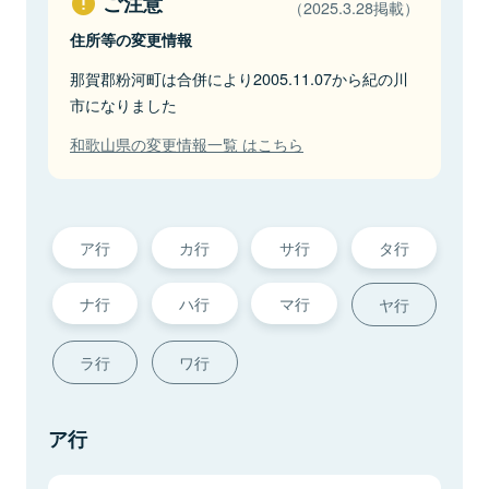
ご注意
（2025.3.28掲載）
住所等の変更情報
那賀郡粉河町は合併により2005.11.07から紀の川
市になりました
和歌山県の変更情報一覧 はこちら
ア行
カ行
サ行
タ行
ナ行
ハ行
マ行
ヤ行
ラ行
ワ行
ア行