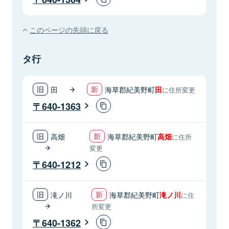
このページの先頭に戻る
タ行
田
海草郡紀美野町
田
に住所変更
640-1363
高畑
海草郡紀美野町
高畑
に住所
変更
640-1212
滝ノ川
海草郡紀美野町
滝ノ川
に住
所変更
640-1362