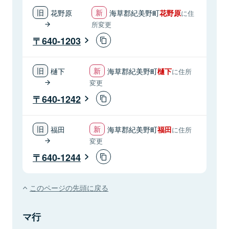
花野原
海草郡紀美野町
花野原
に住
所変更
640-1203
樋下
海草郡紀美野町
樋下
に住所
変更
640-1242
福田
海草郡紀美野町
福田
に住所
変更
640-1244
このページの先頭に戻る
マ行