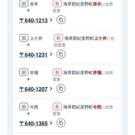
赤木
海草郡紀美野町
赤木
に住所
変更
640-1213
上ケ井
海草郡紀美野町
上ケ井
に住
所変更
640-1231
井堰
海草郡紀美野町
井堰
に住所
変更
640-1207
今西
海草郡紀美野町
今西
に住所
変更
640-1365