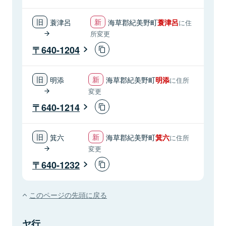
蓑津呂
海草郡紀美野町
蓑津呂
に住
所変更
640-1204
明添
海草郡紀美野町
明添
に住所
変更
640-1214
箕六
海草郡紀美野町
箕六
に住所
変更
640-1232
このページの先頭に戻る
ヤ行