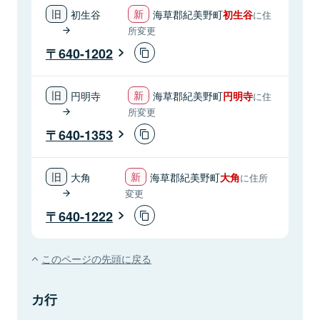
初生谷
海草郡紀美野町
初生谷
に住
所変更
640-1202
円明寺
海草郡紀美野町
円明寺
に住
所変更
640-1353
大角
海草郡紀美野町
大角
に住所
変更
640-1222
このページの先頭に戻る
カ行