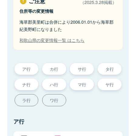
ご注意
（2025.3.28掲載）
住所等の変更情報
海草郡美里町は合併により2006.01.01から海草郡
紀美野町になりました
和歌山県の変更情報一覧 はこちら
ア行
カ行
サ行
タ行
ナ行
ハ行
マ行
ヤ行
ラ行
ワ行
ア行