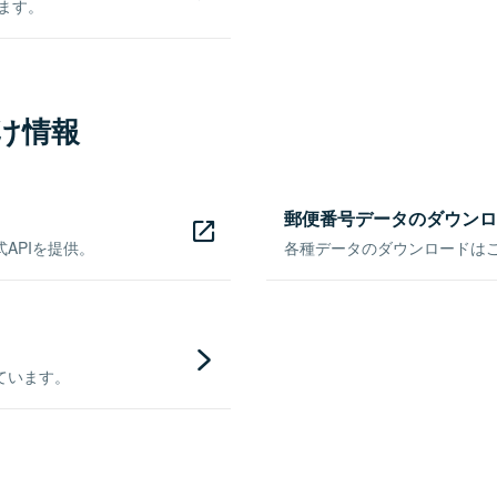
きます。
け情報
郵便番号データのダウンロ
APIを提供。
各種データのダウンロードはこち
ています。