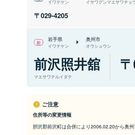
イワテケン
イサワグンマエサワチョ
029-4205
岩手県
奥州市
イワテケン
オウシュウシ
前沢照井舘
マエサワテルイダテ
ご注意
住所等の変更情報
胆沢郡前沢町は合併により2006.02.20から