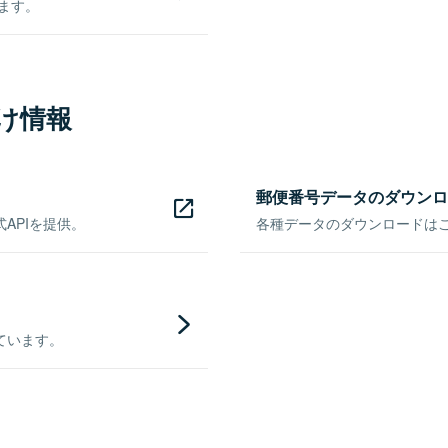
きます。
け情報
郵便番号データのダウンロ
APIを提供。
各種データのダウンロードはこち
ています。