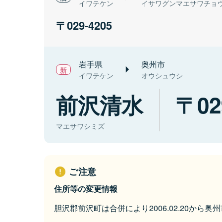
イワテケン
イサワグンマエサワチョ
029-4205
岩手県
奥州市
イワテケン
オウシュウシ
前沢清水
02
マエサワシミズ
ご注意
住所等の変更情報
胆沢郡前沢町は合併により2006.02.20から