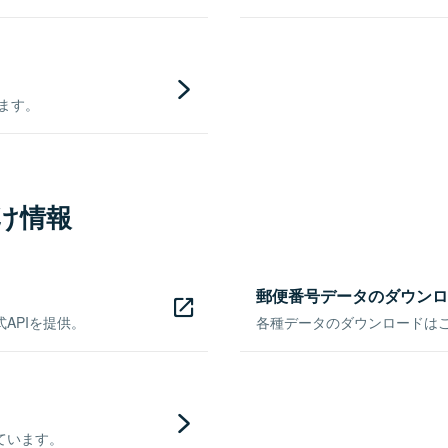
きます。
け情報
郵便番号データのダウンロ
APIを提供。
各種データのダウンロードはこち
ています。