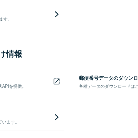
きます。
け情報
郵便番号データのダウンロ
APIを提供。
各種データのダウンロードはこち
ています。