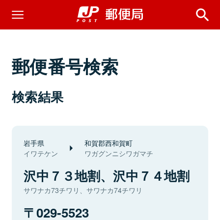
郵便番号検索
検索結果
岩手県
和賀郡西和賀町
イワテケン
ワガグンニシワガマチ
沢中７３地割、沢中７４地割
サワナカ73チワリ、サワナカ74チワリ
029-5523