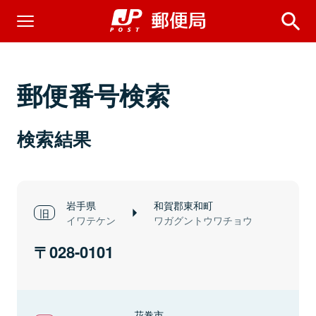
郵便番号検索
検索結果
岩手県
和賀郡東和町
イワテケン
ワガグントウワチョウ
028-0101
花巻市