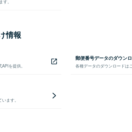
きます。
け情報
郵便番号データのダウンロ
APIを提供。
各種データのダウンロードはこち
ています。