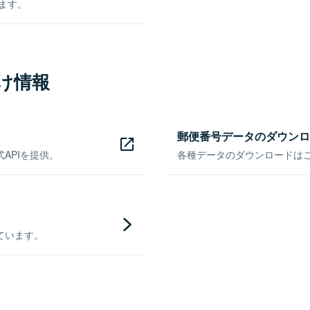
きます。
け情報
郵便番号データのダウンロ
APIを提供。
各種データのダウンロードはこち
ています。