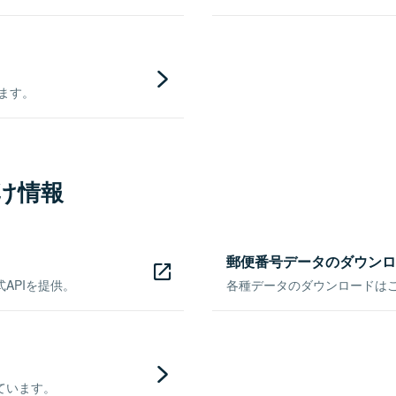
きます。
け情報
郵便番号データのダウンロ
APIを提供。
各種データのダウンロードはこち
ています。