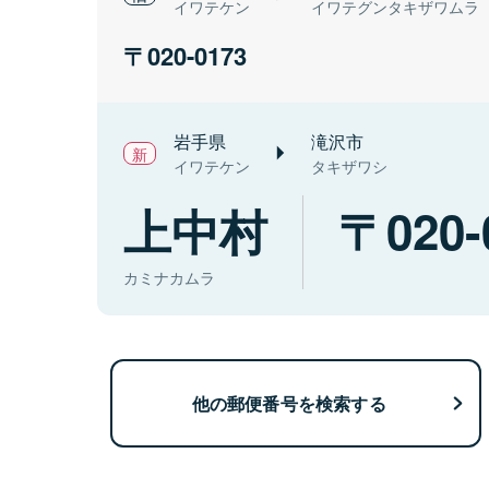
イワテケン
イワテグンタキザワムラ
020-0173
岩手県
滝沢市
イワテケン
タキザワシ
上中村
020-
カミナカムラ
他の郵便番号を検索する