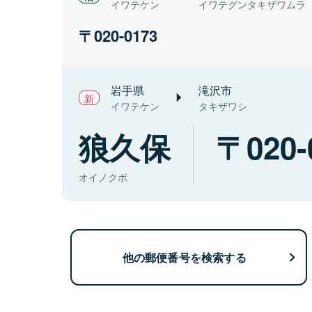
イワテケン
イワテグンタキザワムラ
020-0173
岩手県
滝沢市
イワテケン
タキザワシ
狼久保
020-
オイノクボ
他の郵便番号を検索する