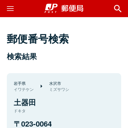
郵便番号検索
検索結果
岩手県
水沢市
イワテケン
ミズサワシ
土器田
ドキタ
023-0064