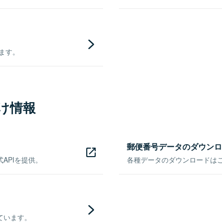
きます。
け情報
郵便番号データのダウンロ
APIを提供。
各種データのダウンロードはこち
ています。