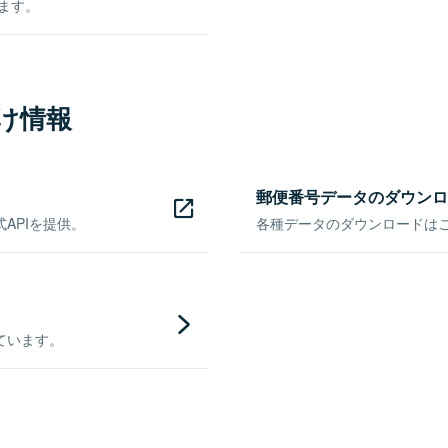
きます。
け情報
郵便番号データのダウンロ
APIを提供。
各種データのダウンロードはこち
ています。