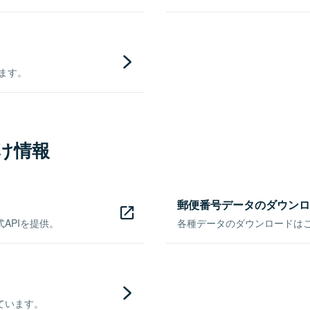
きます。
け情報
郵便番号データのダウンロ
APIを提供。
各種データのダウンロードはこち
ています。