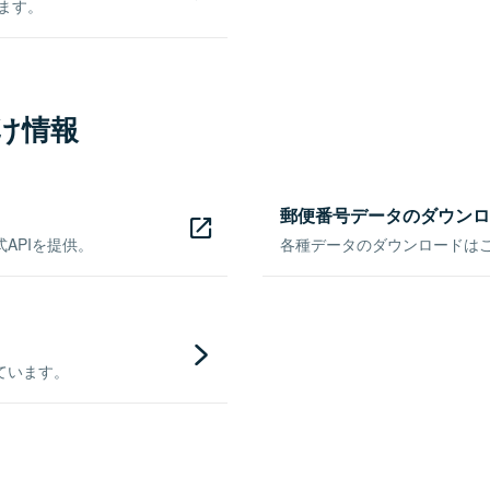
きます。
け情報
郵便番号データのダウンロ
APIを提供。
各種データのダウンロードはこち
ています。