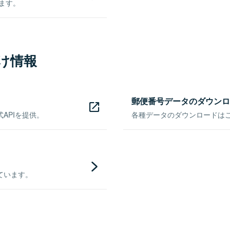
きます。
け情報
郵便番号データのダウンロ
APIを提供。
各種データのダウンロードはこち
ています。