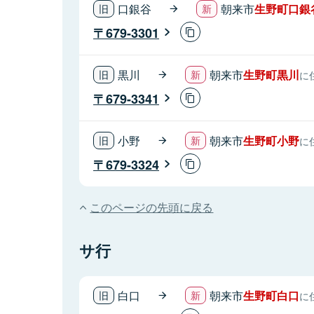
口銀谷
朝来市
生野町口銀
679-3301
黒川
朝来市
生野町黒川
に
679-3341
小野
朝来市
生野町小野
に
679-3324
このページの先頭に戻る
サ行
白口
朝来市
生野町白口
に