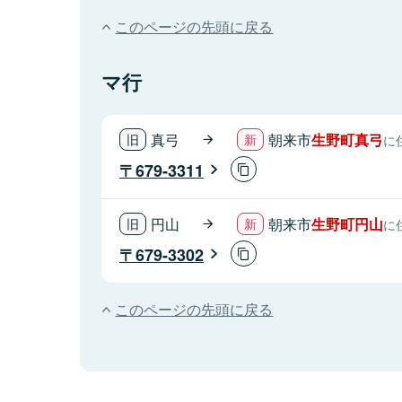
このページの先頭に戻る
マ行
真弓
朝来市
生野町真弓
に
679-3311
円山
朝来市
生野町円山
に
679-3302
このページの先頭に戻る