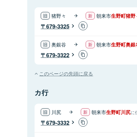
猪野々
朝来市
生野町猪野
679-3325
奥銀谷
朝来市
生野町奥銀
679-3322
このページの先頭に戻る
カ行
川尻
朝来市
生野町川尻
に
679-3332