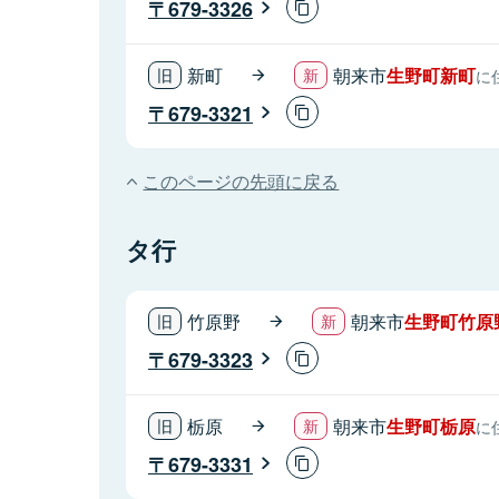
679-3326
新町
朝来市
生野町新町
に
679-3321
このページの先頭に戻る
タ行
竹原野
朝来市
生野町竹原
679-3323
栃原
朝来市
生野町栃原
に
679-3331