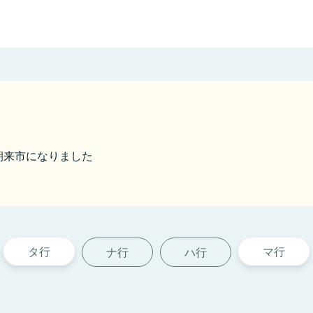
ら朝来市になりました
タ行
マ行
ナ行
ハ行