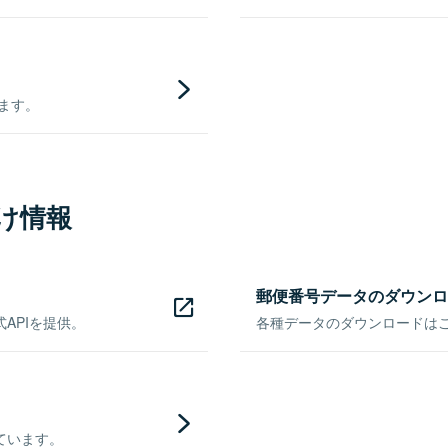
きます。
け情報
郵便番号データのダウンロ
APIを提供。
各種データのダウンロードはこち
ています。