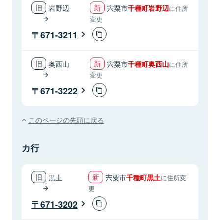
岩野辺
宍粟市
千種町岩野辺
に住所
変更
671-3211
奥西山
宍粟市
千種町奥西山
に住所
変更
671-3222
このページの先頭に戻る
カ行
黒土
宍粟市
千種町黒土
に住所変
更
671-3202