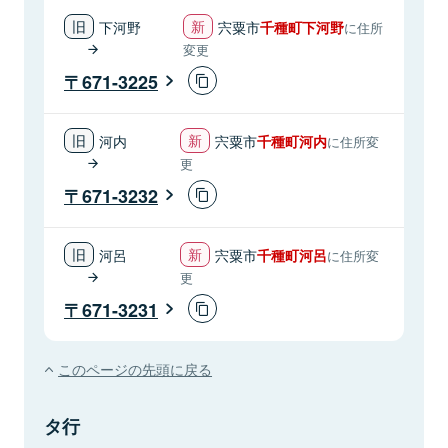
下河野
宍粟市
千種町下河野
に住所
変更
671-3225
河内
宍粟市
千種町河内
に住所変
更
671-3232
河呂
宍粟市
千種町河呂
に住所変
更
671-3231
このページの先頭に戻る
タ行