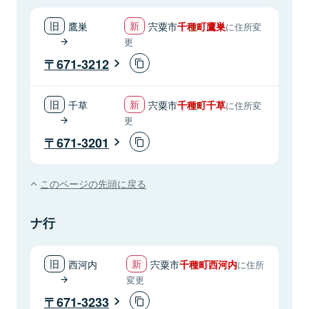
鷹巣
宍粟市
千種町鷹巣
に住所変
更
671-3212
千草
宍粟市
千種町千草
に住所変
更
671-3201
このページの先頭に戻る
ナ行
西河内
宍粟市
千種町西河内
に住所
変更
671-3233