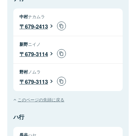
中村
ナカムラ
679-2413
新野
ニイノ
679-3114
野村
ノムラ
679-3113
このページの先頭に戻る
ハ行
長谷
ハセ