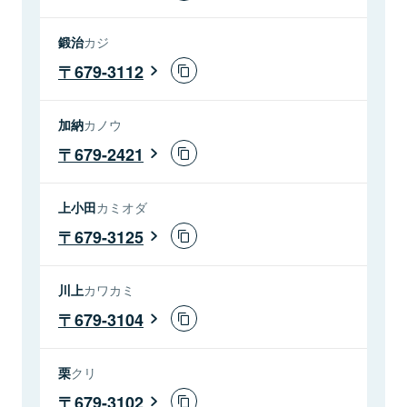
鍛治
カジ
679-3112
加納
カノウ
679-2421
上小田
カミオダ
679-3125
川上
カワカミ
679-3104
栗
クリ
679-3102