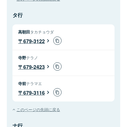
タ行
高朝田
タカチョウダ
679-3122
寺野
テラノ
679-2423
寺前
テラマエ
679-3116
このページの先頭に戻る
ナ行