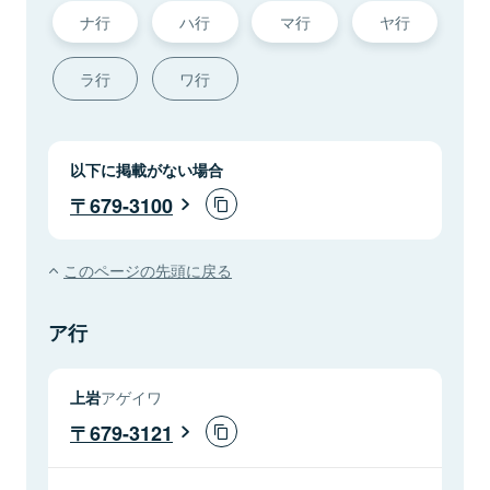
ナ行
ハ行
マ行
ヤ行
ラ行
ワ行
以下に掲載がない場合
679-3100
このページの先頭に戻る
ア行
上岩
アゲイワ
679-3121