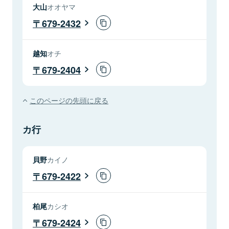
大山
オオヤマ
679-2432
越知
オチ
679-2404
このページの先頭に戻る
カ行
貝野
カイノ
679-2422
柏尾
カシオ
679-2424