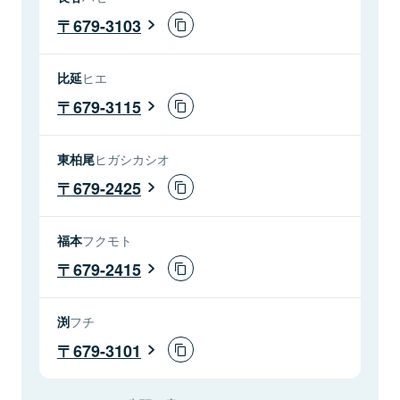
679-3103
比延
ヒエ
679-3115
東柏尾
ヒガシカシオ
679-2425
福本
フクモト
679-2415
渕
フチ
679-3101