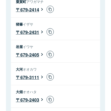
粟賀町
アワガマチ
679-2414
猪篠
イザサ
679-2431
岩屋
イワヤ
679-2405
大河
オオカワ
679-3111
大畑
オオハタ
679-2403