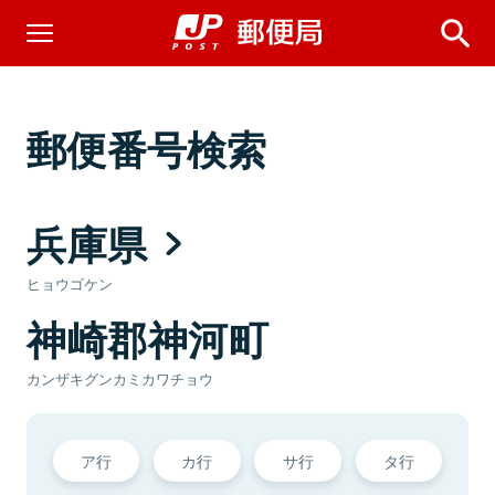
郵便番号検索
兵庫県
ヒョウゴケン
神崎郡神河町
カンザキグンカミカワチョウ
ア行
カ行
サ行
タ行