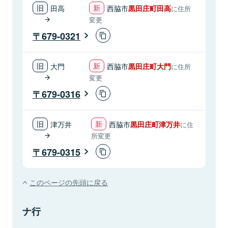
田高
西脇市
黒田庄町田高
に住所
変更
679-0321
大門
西脇市
黒田庄町大門
に住所
変更
679-0316
津万井
西脇市
黒田庄町津万井
に住
所変更
679-0315
このページの先頭に戻る
ナ行