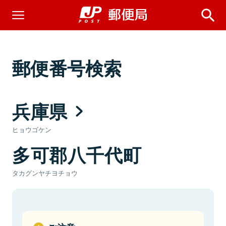
郵便番号検索
兵庫県
ヒョウゴケン
多可郡八千代町
タカグンヤチヨチョウ