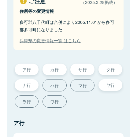
ご注意
（2025.3.28掲載）
住所等の変更情報
多可郡八千代町は合併により2005.11.01から多可
郡多可町になりました
兵庫県の変更情報一覧 はこちら
ア行
カ行
サ行
タ行
ナ行
ヤ行
ハ行
マ行
ラ行
ワ行
ア行