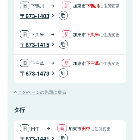
下鴨川
加東市
下鴨川
に住所変更
673-1403
下久米
加東市
下久米
に住所変更
673-1415
下三草
加東市
下三草
に住所変更
673-1473
このページの先頭に戻る
タ行
田中
加東市
田中
に住所変更
673-1441