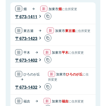
畑
加東市
畑
に住所変更
673-1411
東古瀬
加東市
東古瀬
に住所変更
673-1423
平木
加東市
平木
に住所変更
673-1402
ひろのが丘
加東市
ひろのが丘
に住
所変更
673-1432
福吉
加東市
福吉
に住所変更