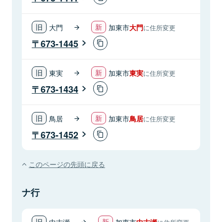
大門
加東市
大門
に住所変更
673-1445
東実
加東市
東実
に住所変更
673-1434
鳥居
加東市
鳥居
に住所変更
673-1452
このページの先頭に戻る
ナ行
中古瀬
加東市
中古瀬