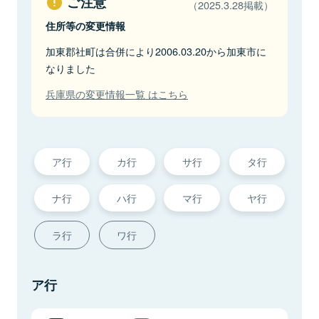
ご注意
（2025.3.28掲載）
住所等の変更情報
加東郡社町は合併により2006.03.20から加東市に
なりました
兵庫県の変更情報一覧 はこちら
ア行
カ行
サ行
タ行
ナ行
ハ行
マ行
ヤ行
ラ行
ワ行
ア行