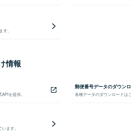
きます。
け情報
郵便番号データのダウンロ
APIを提供。
各種データのダウンロードはこち
ています。