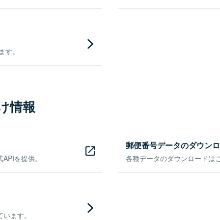
きます。
け情報
郵便番号データのダウンロ
APIを提供。
各種データのダウンロードはこち
ています。