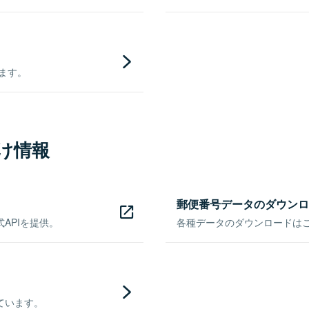
きます。
け情報
郵便番号データのダウンロ
APIを提供。
各種データのダウンロードはこち
ています。