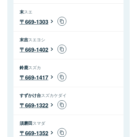
末
スエ
669-1303
末吉
スエヨシ
669-1402
鈴鹿
スズカ
669-1417
すずかけ台
スズカケダイ
669-1322
須磨田
スマダ
669-1352