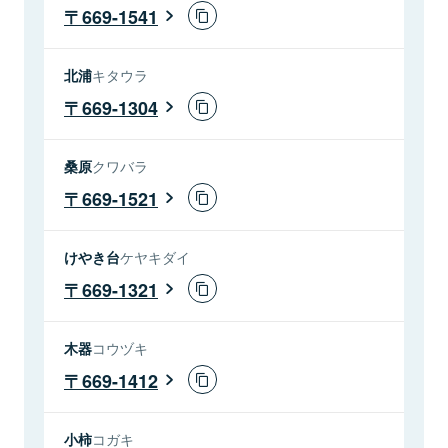
669-1541
北浦
キタウラ
669-1304
桑原
クワバラ
669-1521
けやき台
ケヤキダイ
669-1321
木器
コウヅキ
669-1412
小柿
コガキ