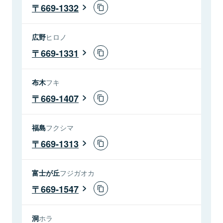
669-1332
広野
ヒロノ
669-1331
布木
フキ
669-1407
福島
フクシマ
669-1313
富士が丘
フジガオカ
669-1547
洞
ホラ