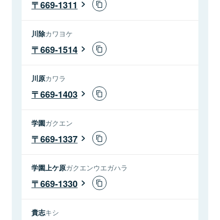
669-1311
川除
カワヨケ
669-1514
川原
カワラ
669-1403
学園
ガクエン
669-1337
学園上ケ原
ガクエンウエガハラ
669-1330
貴志
キシ