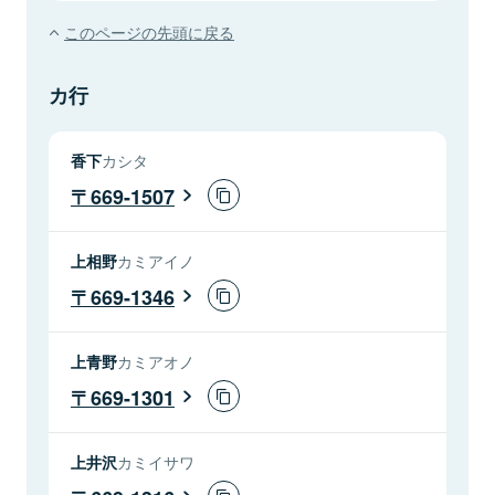
このページの先頭に戻る
カ行
香下
カシタ
669-1507
上相野
カミアイノ
669-1346
上青野
カミアオノ
669-1301
上井沢
カミイサワ