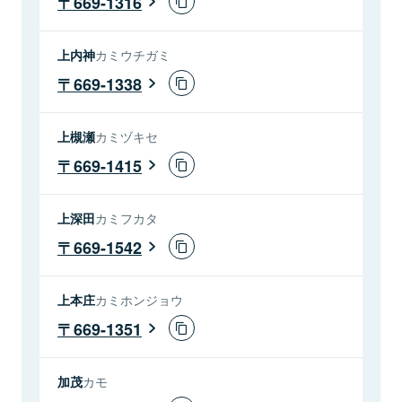
669-1316
上内神
カミウチガミ
669-1338
上槻瀬
カミヅキセ
669-1415
上深田
カミフカタ
669-1542
上本庄
カミホンジョウ
669-1351
加茂
カモ