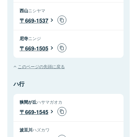
西山
ニシヤマ
669-1537
尼寺
ニンジ
669-1505
このページの先頭に戻る
ハ行
狭間が丘
ハサマガオカ
669-1545
波豆川
ハズカワ