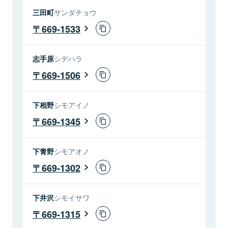
三田町
サンダチョウ
669-1533
志手原
シデハラ
669-1506
下相野
シモアイノ
669-1345
下青野
シモアオノ
669-1302
下井沢
シモイサワ
669-1315