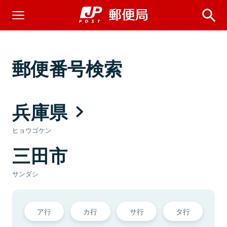
郵便番号検索
兵庫県
ヒョウゴケン
三田市
サンダシ
ア行
カ行
サ行
タ行