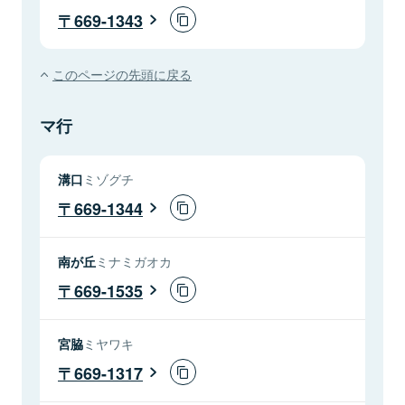
669-1343
このページの先頭に戻る
マ行
溝口
ミゾグチ
669-1344
南が丘
ミナミガオカ
669-1535
宮脇
ミヤワキ
669-1317