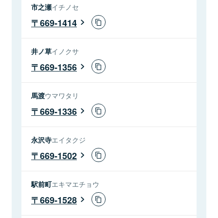
市之瀬
イチノセ
669-1414
井ノ草
イノクサ
669-1356
馬渡
ウマワタリ
669-1336
永沢寺
エイタクジ
669-1502
駅前町
エキマエチョウ
669-1528