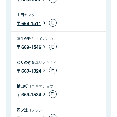
山田
ヤマタ
669-1511
弥生が丘
ヤヨイガオカ
669-1546
ゆりのき台
ユリノキダイ
669-1324
横山町
ヨコヤマチョウ
669-1534
四ツ辻
ヨツツジ