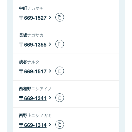
中町
ナカマチ
669-1527
長坂
ナガサカ
669-1355
成谷
ナルタニ
669-1517
西相野
ニシアイノ
669-1341
西野上
ニシノガミ
669-1314