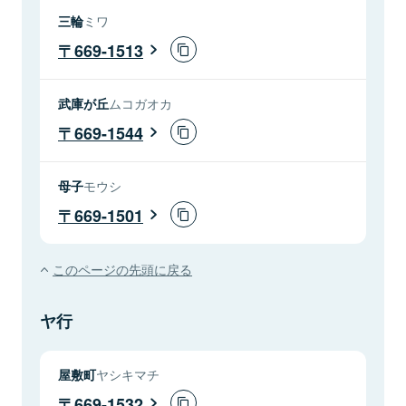
三輪
ミワ
669-1513
武庫が丘
ムコガオカ
669-1544
母子
モウシ
669-1501
このページの先頭に戻る
ヤ行
屋敷町
ヤシキマチ
669-1532