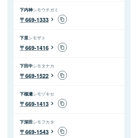
下内神
シモウチガミ
669-1333
下里
シモザト
669-1416
下田中
シモタナカ
669-1522
下槻瀬
シモヅキセ
669-1413
下深田
シモフカタ
669-1543