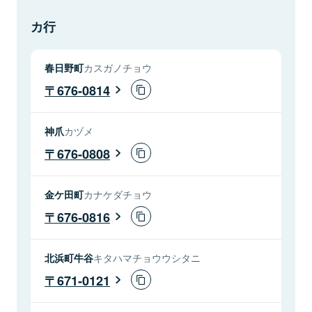
カ行
春日野町
カスガノチョウ
676-0814
神爪
カヅメ
676-0808
金ケ田町
カナケダチョウ
676-0816
北浜町牛谷
キタハマチョウウシタニ
671-0121