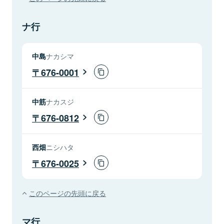
ナ行
中島
ナカシマ
676-0001
中筋
ナカスジ
676-0812
西畑
ニシハタ
676-0025
このページの先頭に戻る
マ行