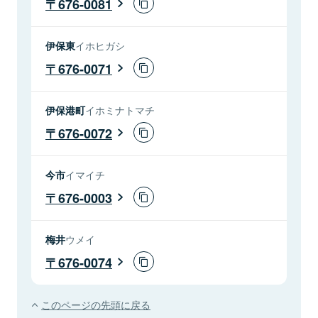
676-0081
伊保東
イホヒガシ
676-0071
伊保港町
イホミナトマチ
676-0072
今市
イマイチ
676-0003
梅井
ウメイ
676-0074
このページの先頭に戻る