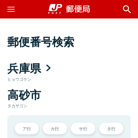
郵便番号検索
兵庫県
ヒョウゴケン
高砂市
タカサゴシ
ア行
カ行
サ行
タ行