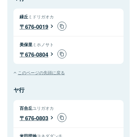
緑丘
ミドリガオカ
676-0019
美保里
ミホノサト
676-0804
このページの先頭に戻る
ヤ行
百合丘
ユリガオカ
676-0803
米田団地
ヨネダダンチ