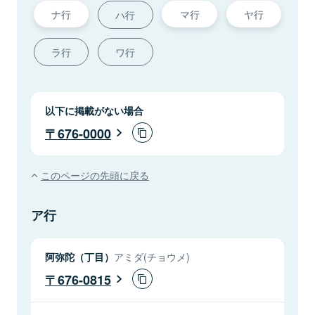
ナ行
マ行
ヤ行
ハ行
ラ行
ワ行
以下に掲載がない場合
676-0000
このページの先頭に戻る
ア行
阿弥陀（丁目）
アミダ(チョウメ)
676-0815