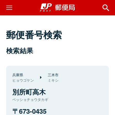
郵便番号検索
検索結果
兵庫県
三木市
ヒョウゴケン
ミキシ
別所町高木
ベッショチョウタカギ
673-0435